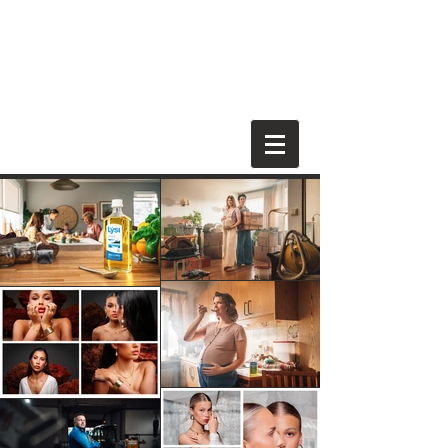
Marinó Flóvent
Ljósmyndari